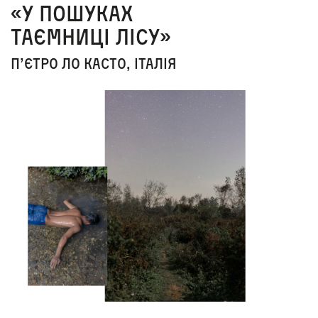
«У пошуках
таємниці лісу»
П’єтро Ло Касто, Італія